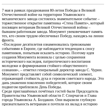
7 мая в рамках празднования 80-летия Победы в Великой
Отечественной войне на территории Ульяновского
механического завода состоялось знаменательное событие –
торжественное открытие памятника «Стена Памяти», который
посвящен ветеранам Великой Отечественной войны –
бывшим работникам завода. Монумент увековечивает память
тех, кто своим трудом обеспечивал Победу, находясь на линии
фронта.
«Последние десятилетия ознаменовались тревожными
событиями в Европе, где наблюдается тенденция к сносу
памятников, попыткам исказить историю. Поэтому идея
создания Монумента возникла с целью сохранения
исторического наследия, патриотического воспитания
молодежи и формирования стойкого общественного
сознания», – отметил генеральный директор завода С. Чурин.
Монумент представляет собой символический элемент,
отражающий стойкость духа и героизм советского народа. Это
дань уважения поколению победителей, которое своим
подвигом приблизило День Победы.
Среди приглашённых почётных гостей были Председатель
Правительства Ульяновской области Г. Спирчагов и Глава
города Ульяновска А. Болдакин. Они выразили глубокую
признательность ветеранам и почтили их вклад в историю