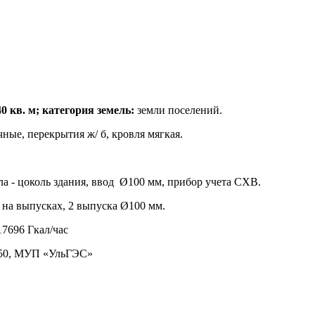
0 кв. м; категория земель:
земли поселений.
чные, перекрытия ж/ б, кровля мягкая.
а - цоколь здания, ввод Ø100 мм, прибор учета СХВ.
на выпусках, 2 выпуска Ø100 мм.
17696 Гкал/час
х50, МУП «УльГЭС»