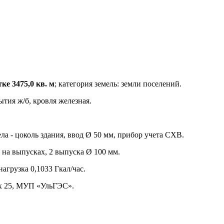
ке 3475,0 кв. м
; категория земель: земли поселений.
ытия ж/б, кровля железная.
а - цоколь здания, ввод Ø 50 мм, прибор учета СХВ.
на выпусках, 2 выпуска Ø 100 мм.
нагрузка 0,1033 Гкал/час.
1х 25, МУП «УльГЭС».