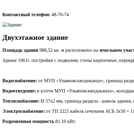
Контактный телефон:
48-70-74
Двухэтажное здание
Площ
адь здания
988,52 кв. м расположено на
земельном участ
Здание 1961г. постройки с подвалом; стены кирпичные, перекр
Водоснабжение:
от МУП «Ульяновскводоканал», граница раздел
Водоотведение:
в к/сети МУП «Ульяновскводоканал», колодцы 
Теплоснабжение:
Ø 57х2 мм, граница раздела - цоколь здания, 
Электроснабжение:
от ТП 2221 кабель сечением АСБ 3х50 + 
Разрешенная мощность
81.10 кВт.