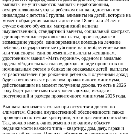
выплаты не учитываются: выплаты неработающим,
осуществляющим уход за ребенком с инвалидностью или
инвалидом с детства I группы, алименты на детей, которые на
момент обращения выплаты достигли 18 лет или 23 лет в
случае очного обучения, материнский капитал,
имущественный, стандартный вычеты, социальный контракт,
единовременные страховые выплаты, производимые в
возмещение ущерба, единовременная помощь на лечение
ребенка, государственные субсидии на приобретение жилья
или транспорта, единовременные выплаты женщинам,
удостоенным звания «Мать-героиня», орденом и медалью
ордена «Родительская слава», доходы в виде процентов по
номинальным счетам в банках на опекаемых детей, выплаты
от работодателей при рождении ребенка. Полученный доход
будет соотноситься с размером прожиточного минимума,
действовавшим на момент получения дохода, то есть в 2026
году будет рассчитываться уровень дохода, исходя из
поступлений и размера прожиточного минимума 2025 года.
Выплата назначается только при отсутствии долгов по
алиментам. Оценка имущественной обеспеченности также
проводится по тем же критериям, что и для единого пособия.
Так, можно иметь одновременно по одному объекту
недвижимости каждого типа – квартиру, дом, дачу, гараж и
земельный участок. Площадь объектов недвижимости в этом