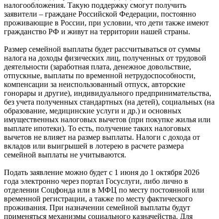
налогообложения. Такую поддержку смогут получить
заявители – граждане Российской Федерации, постоянно
проживающие в России, при условии, что дети также имеют
гражданство РФ и живут на территории нашей страны.
Размер семейной выплаты будет рассчитываться от суммы
налога на доходы физических лиц, полученных от трудовой
деятельности (заработная плата, денежное довольствие,
отпускные, выплаты по временной нетрудоспособности,
компенсации за неиспользованный отпуск, авторские
гонорары и другие), индивидуального предпринимательства,
без учета полученных стандартных (на детей), социальных (на
образование, медицинские услуги и др.) и основных
имущественных налоговых вычетов (при покупке жилья или
выплате ипотеки). То есть, получение таких налоговых
вычетов не влияет на размер выплаты. Налоги с дохода от
вкладов или выигрышей в лотерею в расчете размера
семейной выплаты не учитываются.
Подать заявление можно будет с 1 июня до 1 октября 2026
года электронно через портал Госуслуги, либо лично в
отделении Соцфонда или в МФЦ по месту постоянной или
временной регистрации, а также по месту фактического
проживания. При назначении семейной выплаты будут
применяться механизмы социального казначейства. Для